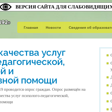
ВЕРСИЯ САЙТА ДЛЯ СЛАБОВИДЯЩИ
Главная
Новости
Сведения об образоват
Основные сведения
качества услуг
Структура и органы упра
едагогической,
Документы
й и
Образование
вной помощи
Образовательные станда
019 проводится опрос граждан. Опрос размещён на
Руководство. Педагогичес
ества услуг психолого-педагогической,
 помощи
Материально-техническое