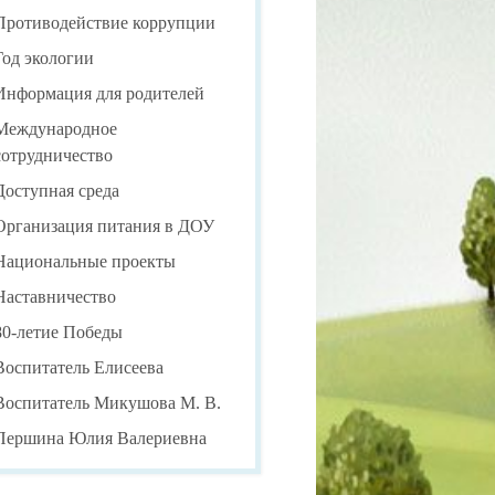
Противодействие коррупции
Год экологии
Информация для родителей
Международное
сотрудничество
Доступная среда
Организация питания в ДОУ
Национальные проекты
Наставничество
80-летие Победы
Воспитатель Елисеева
Воспитатель Микушова М. В.
Першина Юлия Валериевна