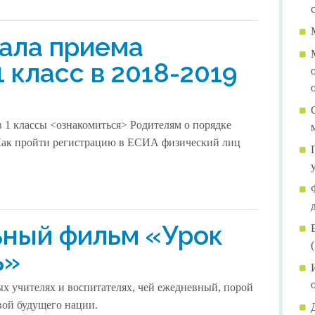
Стипендии и иные виды 
чала приема
Платные образовательные
1 класс в 2018-2019
Финансово-хозяйственная
Вакантные места для при
в 1 классы <ознакомиться> Родителям о порядке
Международное сотрудни
Как пройти регистрацию в ЕСИА физический лиц
Доступная среда
Организация питания в Д
ный фильм «Урок
Национальные проекты
ь»
Наставничество
ых учителях и воспитателях, чей ежедневный, порой
вой будущего нации.