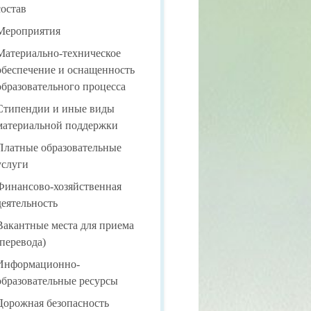
состав
материальной поддержки
Мероприятия
 услуги
Материально-техническое
обеспечение и оснащенность
 деятельность
образовательного процесса
ема (перевода)
Стипендии и иные виды
материальной поддержки
чество
Платные образовательные
услуги
Финансово-хозяйственная
ОУ
деятельность
Вакантные места для приема
(перевода)
Информационно-
образовательные ресурсы
Дорожная безопасность