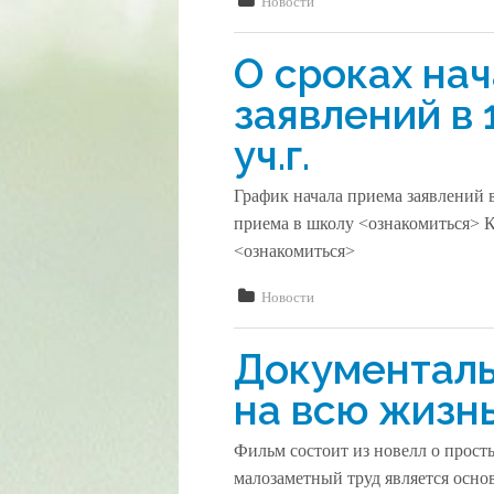
Новости
О сроках на
заявлений в 
уч.г.
График начала приема заявлений 
приема в школу <ознакомиться> 
<ознакомиться>
Новости
Документаль
на всю жизн
Фильм состоит из новелл о прост
малозаметный труд является осно