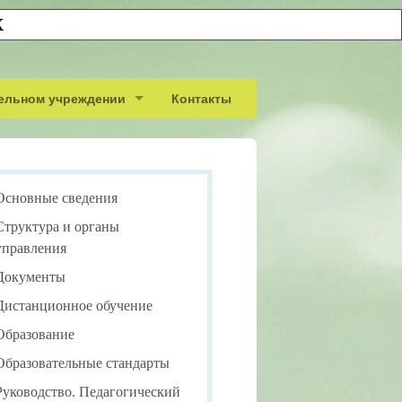
Х
ельном учреждении
Контакты
вления
Основные сведения
Структура и органы
управления
Документы
рты
Дистанционное обучение
Образование
кий состав
Образовательные стандарты
 обеспечение и оснащенность образовательного процесса
Руководство. Педагогический